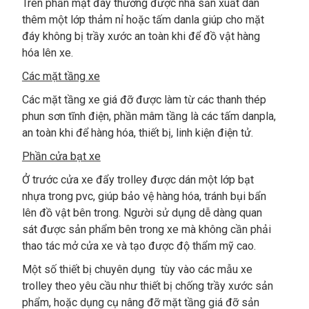
Trên phần mặt đáy thường được nhà sản xuất dán
thêm một lớp thảm nỉ hoặc tấm danla giúp cho mặt
đáy không bị trầy xước an toàn khi để đồ vật hàng
hóa lên xe.
Các mặt tầng xe
Các mặt tầng xe giá đỡ được làm từ các thanh thép
phun sơn tĩnh điện, phần mâm tầng là các tấm danpla,
an toàn khi để hàng hóa, thiết bị, linh kiện điện tử.
Phần cửa bạt xe
Ở trước cửa xe đẩy trolley được dán một lớp bạt
nhựa trong pvc, giúp bảo vệ hàng hóa, tránh bụi bẩn
lên đồ vật bên trong. Người sử dụng dễ dàng quan
sát được sản phẩm bên trong xe mà không cần phải
thao tác mở cửa xe và tạo được độ thẩm mỹ cao.
Một số thiết bị chuyên dụng tùy vào các mẫu xe
trolley theo yêu cầu như thiết bị chống trầy xước sản
phẩm, hoặc dụng cụ nâng đỡ mặt tầng giá đỡ sản