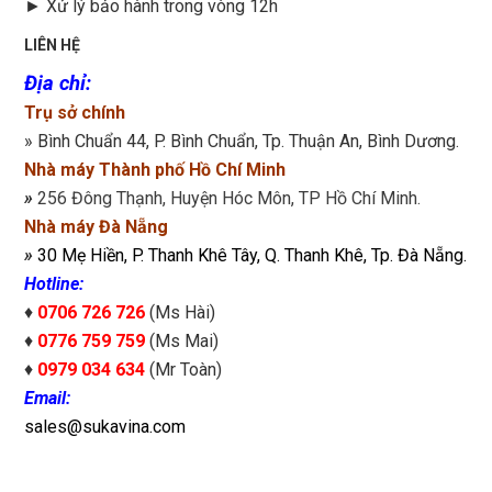
►
Xử lý bảo hành trong vòng 12h
LIÊN HỆ
Địa chỉ
:
Trụ sở chính
» Bình Chuẩn 44, P. Bình Chuẩn, Tp. Thuận An, Bình Dương.
Nhà máy Thành phố Hồ Chí Minh
»
256 Đông Thạnh, Huyện Hóc Môn, TP Hồ Chí Minh.
Nhà máy Đà Nẵng
»
30 Mẹ Hiền, P. Thanh Khê Tây, Q. Thanh Khê, Tp. Đà Nẵng.
Hotline:
♦
0706 726 726
(Ms Hài)
♦
0776 759 759
(Ms Mai)
♦
0979 034 634
(Mr Toàn)
Email:
sales@sukavina.com