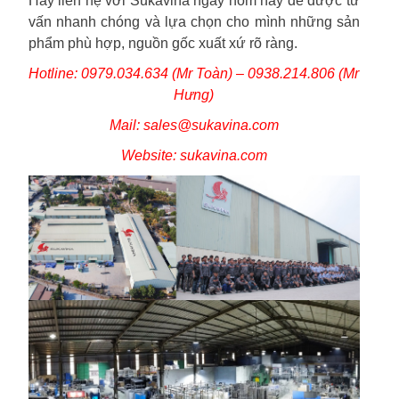
Hãy liên hệ với Sukavina ngay hôm nay để được tư
vấn nhanh chóng và lựa chọn cho mình những sản
phẩm phù hợp, nguồn gốc xuất xứ rõ ràng.
Hotline: 0979.034.634 (Mr Toàn) – 0938.214.806 (Mr
Hưng)
Mail: sales@sukavina.com
Website: sukavina.com