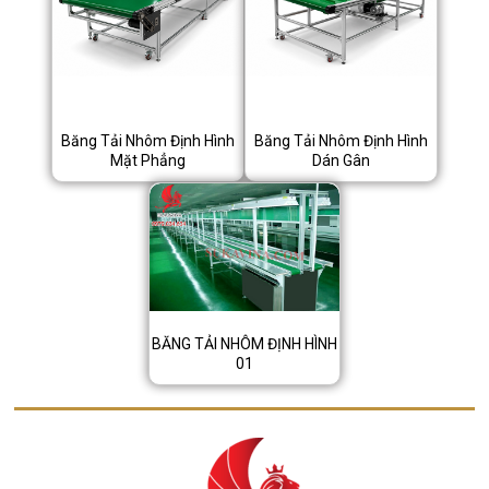
Băng Tải Nhôm Định Hình
Băng Tải Nhôm Định Hình
Mặt Phẳng
Dán Gân
BĂNG TẢI NHÔM ĐỊNH HÌNH
01