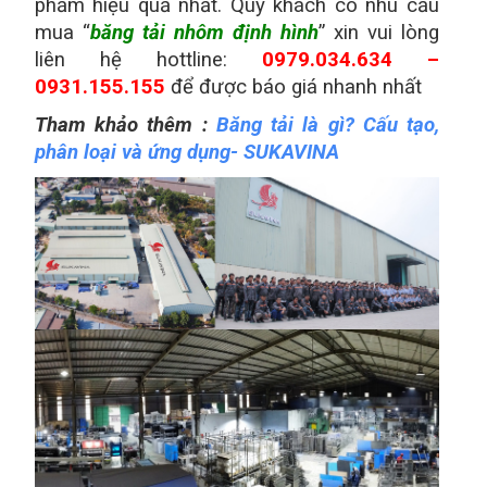
phẩm hiệu quả nhất. Qúy khách có nhu cầu
mua “
băng tải nhôm định hình
” xin vui lòng
liên hệ hottline:
0979.034.634 –
0931.155.155
để được báo giá nhanh nhất
Tham khảo thêm :
Băng tải là gì? Cấu tạo,
phân loại và ứng dụng- SUKAVINA