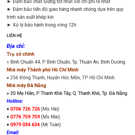
►
Đảm bảo chất lượng tốt nhất với chi phí rẻ nhất
►
Đảm bảo tiến độ giao hàng nhanh chóng dựa trên quy
trình sản xuất khép kín
►
Xử lý bảo hành trong vòng 12h
LIÊN HỆ
Địa chỉ
:
Trụ sở chính
» Bình Chuẩn 44, P. Bình Chuẩn, Tp. Thuận An, Bình Dương.
Nhà máy Thành phố Hồ Chí Minh
»
256 Đông Thạnh, Huyện Hóc Môn, TP Hồ Chí Minh.
Nhà máy Đà Nẵng
»
30 Mẹ Hiền, P. Thanh Khê Tây, Q. Thanh Khê, Tp. Đà Nẵng.
Hotline:
♦
0706 726 726
(Ms Hài)
♦
0776 759 759
(Ms Mai)
♦
0979 034 634
(Mr Toàn)
Email: