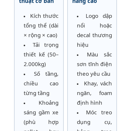
thuật cơ bản
nâng cao
Kích thước
Logo dập
tổng thể (dài
nổi hoặc
× rộng × cao)
decal thương
Tải trọng
hiệu
thiết kế (50–
Màu sắc
2.000kg)
sơn tĩnh điện
Số tầng,
theo yêu cầu
chiều cao
Khay, vách
từng tầng
ngăn, foam
Khoảng
định hình
sáng gầm xe
Móc treo
(phù hợp
dụng cụ,