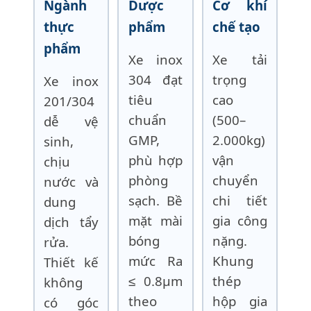
Ngành
Dược
Cơ khí
thực
phẩm
chế tạo
phẩm
Xe inox
Xe tải
304 đạt
trọng
Xe inox
tiêu
cao
201/304
chuẩn
(500–
dễ vệ
GMP,
2.000kg)
sinh,
phù hợp
vận
chịu
phòng
chuyển
nước và
sạch. Bề
chi tiết
dung
mặt mài
gia công
dịch tẩy
bóng
nặng.
rửa.
mức Ra
Khung
Thiết kế
≤ 0.8µm
thép
không
theo
hộp gia
có góc