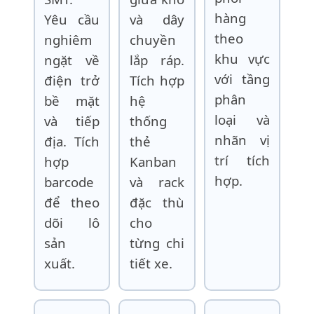
hàng
Yêu cầu
và dây
theo
nghiêm
chuyền
khu vực
ngặt về
lắp ráp.
với tầng
điện trở
Tích hợp
phân
bề mặt
hệ
loại và
và tiếp
thống
nhãn vị
địa. Tích
thẻ
trí tích
hợp
Kanban
hợp.
barcode
và rack
để theo
đặc thù
dõi lô
cho
sản
từng chi
xuất.
tiết xe.