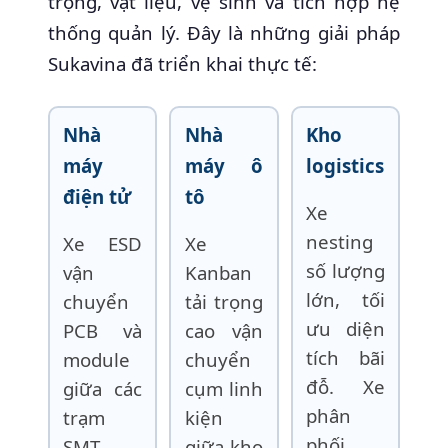
trọng, vật liệu, vệ sinh và tích hợp hệ
thống quản lý. Đây là những giải pháp
Sukavina đã triển khai thực tế:
Nhà
Nhà
Kho
máy
máy ô
logistics
điện tử
tô
Xe
nesting
Xe ESD
Xe
số lượng
vận
Kanban
lớn, tối
chuyển
tải trọng
ưu diện
PCB và
cao vận
tích bãi
module
chuyển
đỗ. Xe
giữa các
cụm linh
phân
trạm
kiện
phối
SMT.
giữa kho