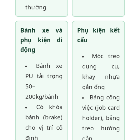
thường
Bánh xe và
Phụ kiện kết
phụ kiện di
cấu
động
Móc treo
Bánh xe
dụng cụ,
PU tải trọng
khay nhựa
50–
gắn ống
200kg/bánh
Bảng công
Có khóa
việc (job card
bánh (brake)
holder), bảng
cho vị trí cố
treo hướng
định
dẫn