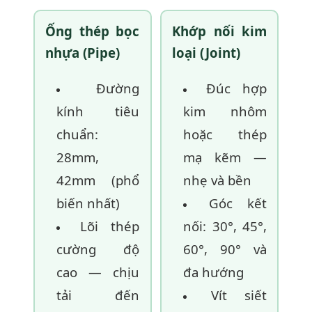
Ống thép bọc
Khớp nối kim
nhựa (Pipe)
loại (Joint)
Đường
Đúc hợp
kính tiêu
kim nhôm
chuẩn:
hoặc thép
28mm,
mạ kẽm —
42mm (phổ
nhẹ và bền
biến nhất)
Góc kết
Lõi thép
nối: 30°, 45°,
cường độ
60°, 90° và
cao — chịu
đa hướng
tải đến
Vít siết