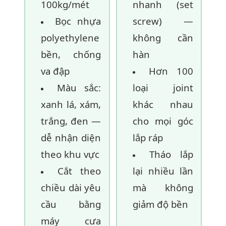
100kg/mét
nhanh (set
Bọc nhựa
screw) —
polyethylene
không cần
bền, chống
hàn
va đập
Hơn 100
Màu sắc:
loại joint
xanh lá, xám,
khác nhau
trắng, đen —
cho mọi góc
dễ nhận diện
lắp ráp
theo khu vực
Tháo lắp
Cắt theo
lại nhiều lần
chiều dài yêu
mà không
cầu bằng
giảm độ bền
máy cưa