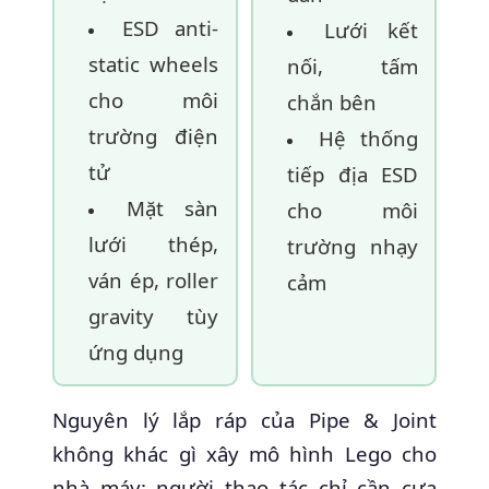
ESD anti-
Lưới kết
static wheels
nối, tấm
cho môi
chắn bên
trường điện
Hệ thống
tử
tiếp địa ESD
Mặt sàn
cho môi
lưới thép,
trường nhạy
ván ép, roller
cảm
gravity tùy
ứng dụng
Nguyên lý lắp ráp của Pipe & Joint
không khác gì xây mô hình Lego cho
nhà máy: người thao tác chỉ cần cưa