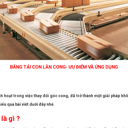
BĂNG TẢI CON LĂN CONG- ƯU ĐIỂM VÀ ỨNG DỤNG
inh hoạt trong việc thay đổi góc cong, đã trở thành một giải pháp kh
iểu qua bài viết dưới đây nhé.
là gì ?