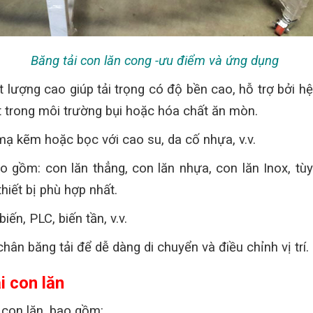
Băng tải con lăn cong -ưu điểm và ứng dụng
t lượng cao giúp tải trọng có độ bền cao, hỗ trợ bởi h
ốt trong môi trường bụi hoặc hóa chất ăn mòn.
mạ kẽm hoặc bọc với cao su, da cố nhựa, v.v.
ao gồm: con lăn thẳng, con lăn nhựa, con lăn Inox, t
hiết bị phù hợp nhất.
ến, PLC, biến tần, v.v.
chân băng tải để dễ dàng di chuyển và điều chỉnh vị trí.
i con lăn
 con lăn, bao gồm: