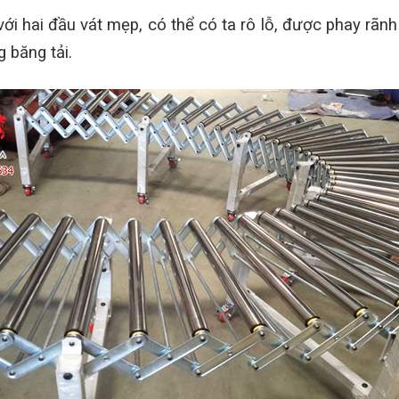
với hai đầu vát mẹp, có thể có ta rô lỗ, được phay rãnh
 băng tải.