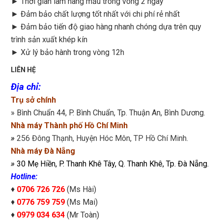
►
Thời gian làm hàng mẫu trong vòng 2 ngày
►
Đảm bảo chất lượng tốt nhất với chi phí rẻ nhất
►
Đảm bảo tiến độ giao hàng nhanh chóng dựa trên quy
trình sản xuất khép kín
►
Xử lý bảo hành trong vòng 12h
LIÊN HỆ
Địa chỉ
:
Trụ sở chính
» Bình Chuẩn 44, P. Bình Chuẩn, Tp. Thuận An, Bình Dương.
Nhà máy Thành phố Hồ Chí Minh
»
256 Đông Thạnh, Huyện Hóc Môn, TP Hồ Chí Minh.
Nhà máy Đà Nẵng
»
30 Mẹ Hiền, P. Thanh Khê Tây, Q. Thanh Khê, Tp. Đà Nẵng.
Hotline:
♦
0706 726 726
(Ms Hài)
♦
0776 759 759
(Ms Mai)
♦
0979 034 634
(Mr Toàn)