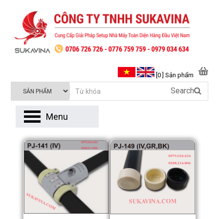
[0 ] Sản phẩm
Search
Menu