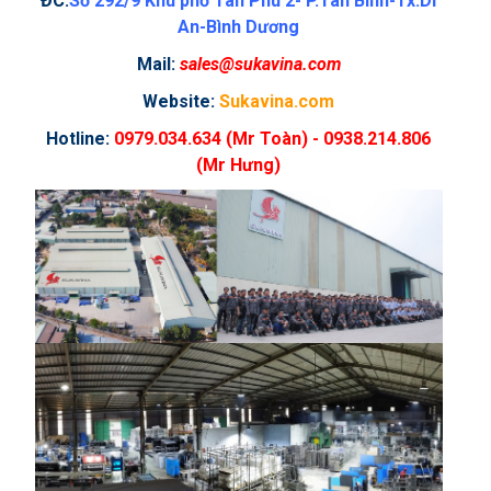
ĐC:
Số 292/9 Khu phố Tân Phú 2- P.Tân Bình-Tx.Dĩ
An-Bình Dương
Mail:
sales@sukavina.com
Website:
Sukavina.com
Hotline:
0979.034.634 (Mr Toàn) - 0938.214.806
(Mr Hưng)