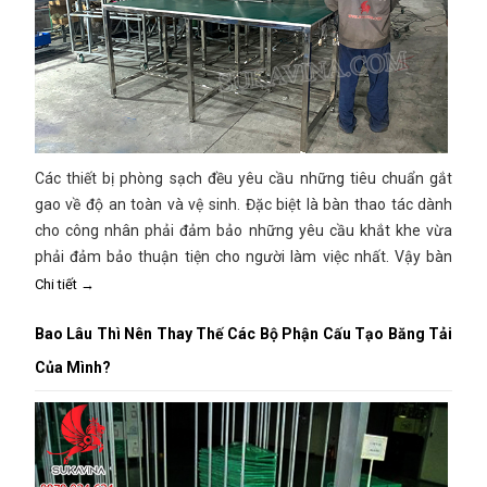
Các thiết bị phòng sạch đều yêu cầu những tiêu chuẩn gắt
gao về độ an toàn và vệ sinh. Đặc biệt là bàn thao tác dành
cho công nhân phải đảm bảo những yêu cầu khắt khe vừa
phải đảm bảo thuận tiện cho người làm việc nhất. Vậy bàn
thao tác đa năng tiêu chuẩn cho phòng sạch như thế nào?
Chi tiết →
Theo dõi ngay bài viết này để biết thông tin chi tiết
Bao Lâu Thì Nên Thay Thế Các Bộ Phận Cấu Tạo Băng Tải
Của Mình?