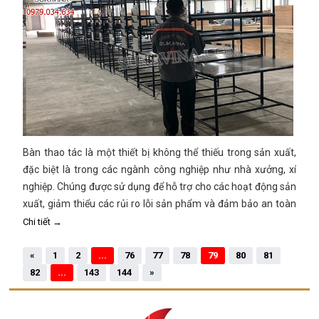
Bàn thao tác là một thiết bị không thể thiếu trong sản xuất,
đặc biệt là trong các ngành công nghiệp như nhà xưởng, xí
nghiệp. Chúng được sử dụng để hỗ trợ cho các hoạt động sản
xuất, giảm thiểu các rủi ro lỗi sản phẩm và đảm bảo an toàn
cho nhân viên. Trong bài viết này, chúng tôi sẽ giải thích tại
Chi tiết →
sao bàn thao tác nhà xưởng là thiết bị quan trọng trong sản
xuất.
«
1
2
...
76
77
78
79
80
81
82
...
143
144
»