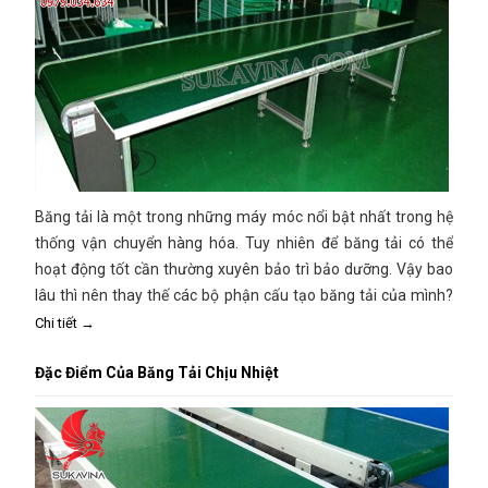
Băng tải là một trong những máy móc nổi bật nhất trong hệ
thống vận chuyển hàng hóa. Tuy nhiên để băng tải có thể
hoạt động tốt cần thường xuyên bảo trì bảo dưỡng. Vậy bao
lâu thì nên thay thế các bộ phận cấu tạo băng tải của mình?
Hãy cùng Sukavina tìm hiểu ngay trong bài viết này
Chi tiết →
Đặc Điểm Của Băng Tải Chịu Nhiệt