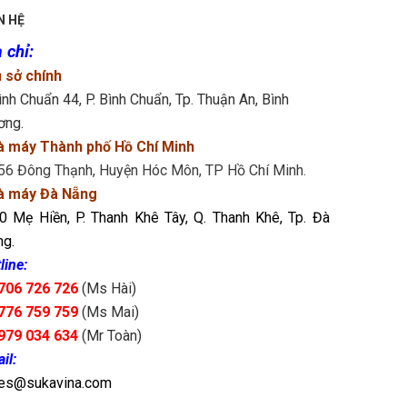
N HỆ
 chỉ
:
 sở chính
ình Chuẩn 44, P. Bình Chuẩn, Tp. Thuận An, Bình
ơng.
à máy Thành phố Hồ Chí Minh
56 Đông Thạnh, Huyện Hóc Môn, TP Hồ Chí Minh.
à máy Đà Nẵng
0 Mẹ Hiền, P. Thanh Khê Tây, Q. Thanh Khê, Tp. Đà
g.
line:
706 726 726
(Ms Hài)
776 759 759
(Ms Mai)
979 034 634
(Mr Toàn)
il:
les@sukavina.com