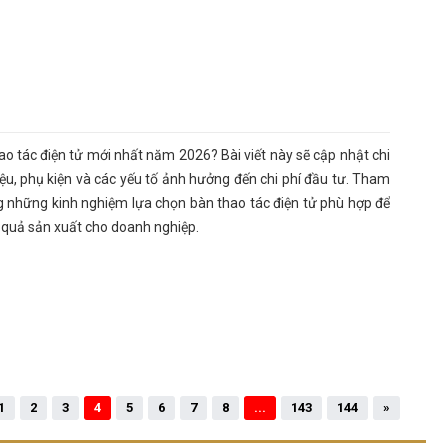
o tác điện tử mới nhất năm 2026? Bài viết này sẽ cập nhật chi
liệu, phụ kiện và các yếu tố ảnh hưởng đến chi phí đầu tư. Tham
 những kinh nghiệm lựa chọn bàn thao tác điện tử phù hợp để
 quả sản xuất cho doanh nghiệp.
1
2
3
4
5
6
7
8
...
143
144
»