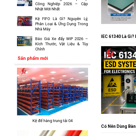
Công Nghiệp 2026 – Cập
Nhật Mới Nhất
Kệ FIFO Là Gì? Nguyên Lý,
Phân Loại & Ứng Dụng Trong
Nhà Máy
IEC 61340 Là Gì
Báo Giá Xe đẩy WIP 2026 –
Kích Thước, Vật Liệu & Tùy
Chỉnh
Sản phẩm mới
Kệ để hàng trung tải 04
Có Nên Dùng Bàn