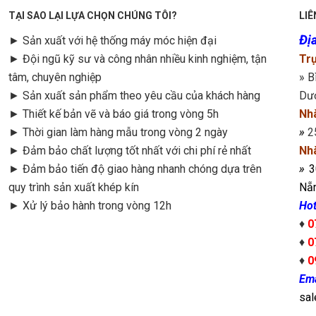
TẠI SAO LẠI LỰA CHỌN CHÚNG TÔI?
LIÊ
Địa
► Sản xuất với hệ thống máy móc hiện đại
► Đội ngũ kỹ sư và công nhân nhiều kinh nghiệm, tận
Trụ
tâm, chuyên nghiệp
» B
► Sản xuất sản phẩm theo yêu cầu của khách hàng
Dư
►
Thiết kế bản vẽ và báo giá trong vòng 5h
Nh
►
Thời gian làm hàng mẫu trong vòng 2 ngày
»
2
►
Đảm bảo chất lượng tốt nhất với chi phí rẻ nhất
Nh
►
Đảm bảo tiến độ giao hàng nhanh chóng dựa trên
»
3
quy trình sản xuất khép kín
Nẵn
►
Xử lý bảo hành trong vòng 12h
Hot
♦
0
♦
0
♦
0
Ema
sa