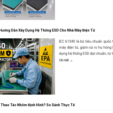
? Hướng Dẫn Xây Dựng Hệ Thống ESD Cho Nhà Máy Điện Tử
IEC 61340 là bộ tiêu chuẩn quốc 
máy điện tử, giảm rủi ro hư hỏng
dựng hệ thống ESD đạt chuẩn, từ th
Chi tiết →
 Thao Tác Nhôm Định Hình? So Sánh Thực Tế