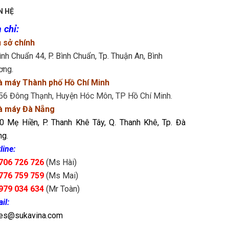
N HỆ
 chỉ
:
 sở chính
ình Chuẩn 44, P. Bình Chuẩn, Tp. Thuận An, Bình
ơng.
à máy Thành phố Hồ Chí Minh
56 Đông Thạnh, Huyện Hóc Môn, TP Hồ Chí Minh.
à máy Đà Nẵng
0 Mẹ Hiền, P. Thanh Khê Tây, Q. Thanh Khê, Tp. Đà
g.
line:
706 726 726
(Ms Hài)
776 759 759
(Ms Mai)
979 034 634
(Mr Toàn)
il:
les@sukavina.com