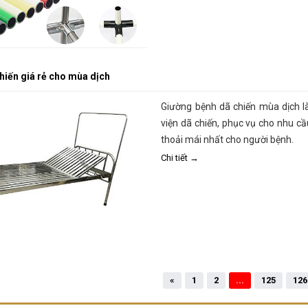
hiến giá rẻ cho mùa dịch
Giường bệnh dã chiến mùa dịch là 
viện dã chiến, phục vụ cho nhu c
thoải mái nhất cho người bệnh.
Chi tiết →
«
1
2
...
125
126