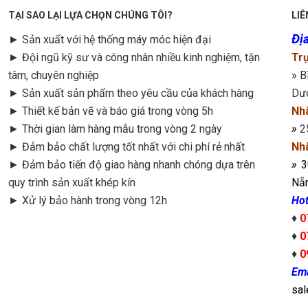
TẠI SAO LẠI LỰA CHỌN CHÚNG TÔI?
LIÊ
Địa
► Sản xuất với hệ thống máy móc hiện đại
► Đội ngũ kỹ sư và công nhân nhiều kinh nghiệm, tận
Trụ
tâm, chuyên nghiệp
» B
► Sản xuất sản phẩm theo yêu cầu của khách hàng
Dư
►
Thiết kế bản vẽ và báo giá trong vòng 5h
Nh
►
Thời gian làm hàng mẫu trong vòng 2 ngày
»
2
►
Đảm bảo chất lượng tốt nhất với chi phí rẻ nhất
Nh
►
Đảm bảo tiến độ giao hàng nhanh chóng dựa trên
»
3
quy trình sản xuất khép kín
Nẵn
►
Xử lý bảo hành trong vòng 12h
Hot
♦
0
♦
0
♦
0
Ema
sa