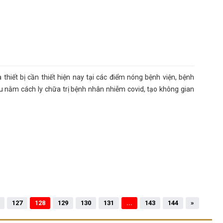
thiết bị cần thiết hiện nay tại các điểm nóng bệnh viện, bệnh
ầu nằm cách ly chữa trị bệnh nhân nhiễm covid, tạo không gian
127
128
129
130
131
...
143
144
»