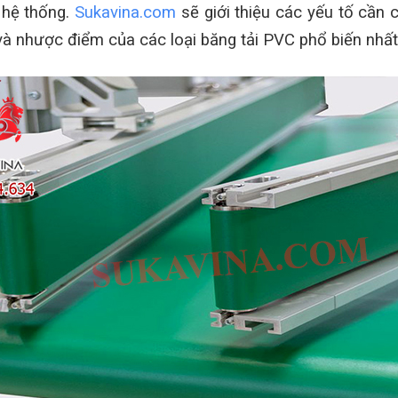
 hệ thống.
Sukavina.com
sẽ giới thiệu các yếu tố cần
và nhược điểm của các loại băng tải PVC phổ biến nhất