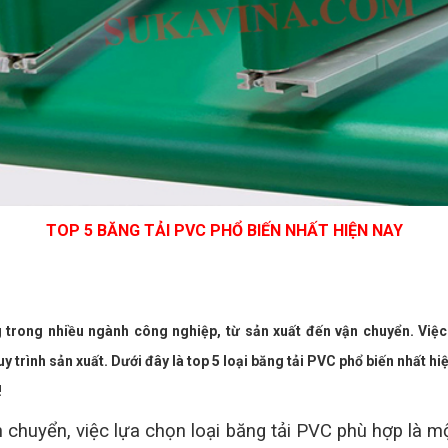
TOP 5 BĂNG TẢI PVC PHỔ BIẾN NHẤT HIỆN NAY
 trong nhiều ngành công nghiệp, từ sản xuất đến vận chuyển. Việc
y trình sản xuất. Dưới đây là top 5 loại băng tải PVC phổ biến nhất h
!
n chuyển, việc lựa chọn loại băng tải PVC phù hợp là m