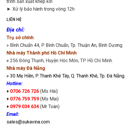
trình sản xuất khép kín
►
Xử lý bảo hành trong vòng 12h
LIÊN HỆ
Địa chỉ
:
Trụ sở chính
» Bình Chuẩn 44, P. Bình Chuẩn, Tp. Thuận An, Bình Dương.
Nhà máy Thành phố Hồ Chí Minh
»
256 Đông Thạnh, Huyện Hóc Môn, TP Hồ Chí Minh.
Nhà máy Đà Nẵng
»
30 Mẹ Hiền, P. Thanh Khê Tây, Q. Thanh Khê, Tp. Đà Nẵng.
Hotline:
♦
0706 726 726
(Ms Hài)
♦
0776 759 759
(Ms Mai)
♦
0979 034 634
(Mr Toàn)
Email:
sales@sukavina.com