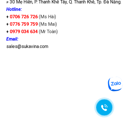
»
30 Mẹ Hiền, P. Thanh Khê Tây, Q. Thanh Khê, Tp. Đà Nẵng.
Hotline:
♦
0706 726 726
(Ms Hài)
♦
0776 759 759
(Ms Mai)
♦
0979 034 634
(Mr Toàn)
Email:
sales@sukavina.com