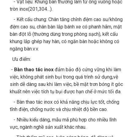
- Vật liệu: Khung bàn thường làm từ ống vuông hoặc
tròn inox(201,304…).
- Kết cấu chung: Chân tăng chỉnh đệm cao su/không
đệm cao su, chân bàn lắp bánh xe có phanh hãm, mặt
bàn đột lỗ (thường dùng trong phòng sạch), kết cấu
khung lắp ghép hay hàn, có ngăn bàn hoặc không có
ngăng bàn.v.v.
Ưu điểm:
-
Bàn thao tác inox
đảm bảo độ cứng vững khi làm
việc, không phát sinh bụi trong quá trình sử dụng,vệ
sinh dễ dàng sau khi làm việc, bề mặt trơn bóng ít góc
khuất nên việc tích tụ bụi được hạn chế ở mức tối đa.
- Bàn thao tác inox có khả năng chịu lực tốt, chống
tĩnh điện, chống nước và chịu nhiệt độ bền cao.
- Nhiều kiểu dáng, mẫu mã phù hợp cho nhiều lĩnh
vực, ngành nghề sản xuất khác nhau.