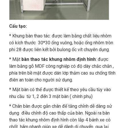
Cấu tạo:
* Khung bàn thao tác: được làm bằng chất liệu nhôm
có kích thước 30*30 ống vuông, hoặc ống nhôm tròn
phi 28 được liên kết bởi bulong ốc vít chuyên dụng.
* Mặt
bàn thao tác khung nhôm định hình
: được
làm bằng gỗ MDF công nghiệp có độ dày chắc chắn ,
phía trên bề mặt được dán lớp thảm cao su chống tĩnh
điên an toàn cho người sử dụng.
* Mặt bàn có thể được thiết kế theo yêu cầu tùy vào
nhu cầu từ 1, 2 đến 3 mặt bàn ( chính phụ)
* Chân bàn được gắn chân đế tăng chỉnh dễ dàng sử
dụng điều chỉnh độ cao thấp của bàn. Ngoài ra bàn
thao tác khung nhôm định hình còn lắp 4 bánh xe có
chốt hãm phanh giúp xe dễ dành di chuyển qua lại