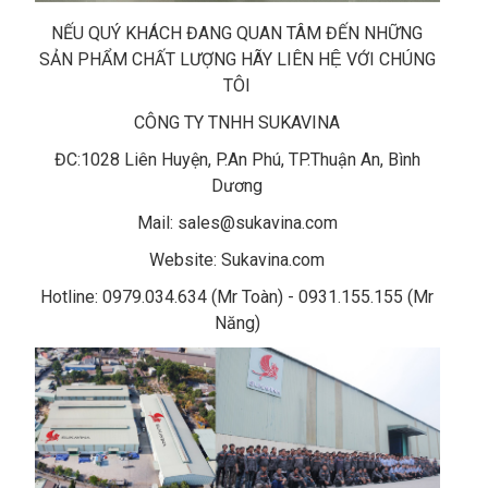
NẾU QUÝ KHÁCH ĐANG QUAN TÂM ĐẾN NHỮNG
SẢN PHẨM CHẤT LƯỢNG HÃY LIÊN HỆ VỚI CHÚNG
TÔI
CÔNG TY TNHH SUKAVINA
ĐC:1028 Liên Huyện, P.An Phú, TP.Thuận An, Bình
Dương
Mail: sales@sukavina.com
Website: Sukavina.com
Hotline: 0979.034.634 (Mr Toàn) - 0931.155.155 (Mr
Năng)